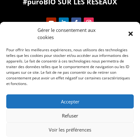
#puroBIO SUR LES RÉSEAUX
Gérer le consentement aux
cookies
Pour offrir les meilleures expériences, nous utilisons des technologies
telles que les cookies pour stocker et/ou accéder aux informations des
appareils. Le fait de consentir à ces technologies nous permettra de
Points de vente
–
Contacts
–
Mentions légales
–
INCI
traiter des données telles que le comportement de navigation ou les ID
Mode d’emploi
–
Actualités
uniques sur ce site. Le fait de ne pas consentir ou de retirer son
consentement peut avoir un effet négatif sur certaines caractéristiques
Nos marques :
Domea
–
Skin Proof
et fonctions.
DEVENEZ REVENDEUR PUROBIO COSMETICS
Accepter
DISTRIBUTEUR EXCLUSIF FRANCE : ALMABIO DISTRIBUTION
1988 Route de L’Almanarre – 83400 HYERES
Refuser
©
2020 Purobio cosmetics
Voir les préférences
Communication