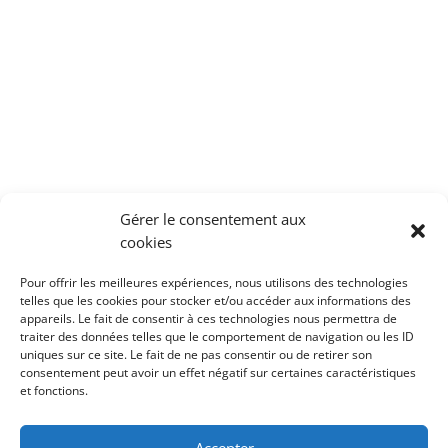
Gérer le consentement aux
cookies
Pour offrir les meilleures expériences, nous utilisons des technologies
telles que les cookies pour stocker et/ou accéder aux informations des
appareils. Le fait de consentir à ces technologies nous permettra de
Points de vente
–
Contacts
–
Mentions légales
–
INCI
traiter des données telles que le comportement de navigation ou les ID
Mode d’emploi
–
Actualités
uniques sur ce site. Le fait de ne pas consentir ou de retirer son
consentement peut avoir un effet négatif sur certaines caractéristiques
Nos marques :
Domea
–
Skin Proof
et fonctions.
DEVENEZ REVENDEUR PUROBIO COSMETICS
Accepter