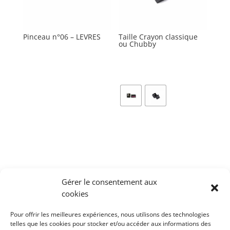
Pinceau n°06 – LEVRES
Taille Crayon classique
ou Chubby
Ce
produit
Gérer le consentement aux
a
cookies
plusieurs
variations.
Pour offrir les meilleures expériences, nous utilisons des technologies
telles que les cookies pour stocker et/ou accéder aux informations des
Les