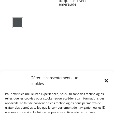
turquoise + vert
émeraude
sur
la
page
du
produit
quantité
de
Ce
Crayon
produit
à
a
paupières
plusieurs
Gérer le consentement aux
variations.
cookies
Les
options
Pour offrir les meilleures expériences, nous utilisons des technologies
telles que les cookies pour stocker et/ou accéder aux informations des
peuvent
appareils. Le fait de consentir à ces technologies nous permettra de
Points de vente
–
Contacts
–
Mentions légales
–
INCI
être
traiter des données telles que le comportement de navigation ou les ID
Mode d’emploi
–
Actualités
uniques sur ce site. Le fait de ne pas consentir ou de retirer son
choisies