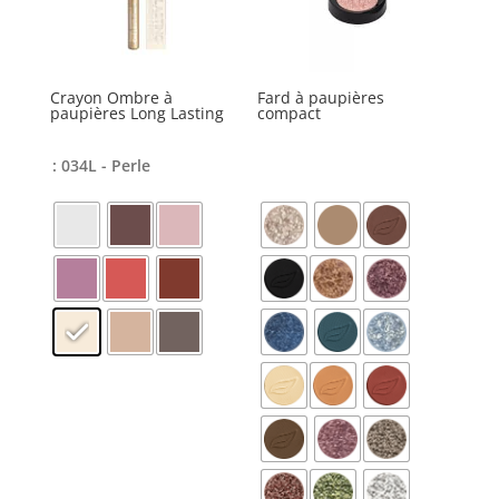
Crayon Ombre à
Fard à paupières
paupières Long Lasting
compact
: 034L - Perle
quantité
de
Ce
Crayon
produit