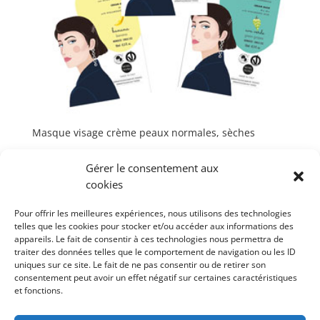
Masque visage crème peaux normales, sèches
Gérer le consentement aux
cookies
Pour offrir les meilleures expériences, nous utilisons des technologies
telles que les cookies pour stocker et/ou accéder aux informations des
appareils. Le fait de consentir à ces technologies nous permettra de
Points de vente
–
Contacts
–
Mentions légales
–
INCI
traiter des données telles que le comportement de navigation ou les ID
Mode d’emploi
–
Actualités
uniques sur ce site. Le fait de ne pas consentir ou de retirer son
consentement peut avoir un effet négatif sur certaines caractéristiques
Nos marques :
Domea
–
Skin Proof
et fonctions.
DEVENEZ REVENDEUR PUROBIO COSMETICS