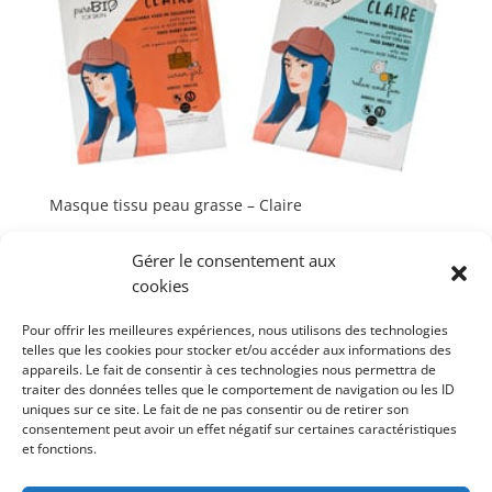
Masque tissu peau grasse – Claire
Gérer le consentement aux
cookies
Pour offrir les meilleures expériences, nous utilisons des technologies
telles que les cookies pour stocker et/ou accéder aux informations des
appareils. Le fait de consentir à ces technologies nous permettra de
Points de vente
–
Contacts
–
Mentions légales
–
INCI
traiter des données telles que le comportement de navigation ou les ID
Mode d’emploi
–
Actualités
uniques sur ce site. Le fait de ne pas consentir ou de retirer son
consentement peut avoir un effet négatif sur certaines caractéristiques
Nos marques :
Domea
–
Skin Proof
et fonctions.
DEVENEZ REVENDEUR PUROBIO COSMETICS