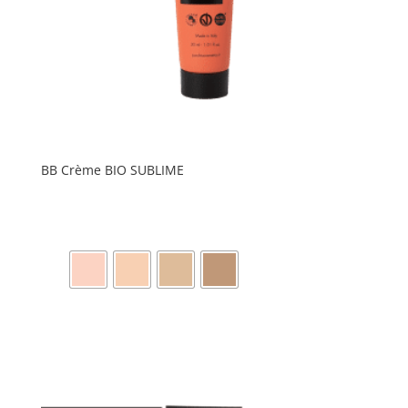
BB Crème BIO SUBLIME
quantité
Ce
de
produit
BB
a
Crème
plusieurs