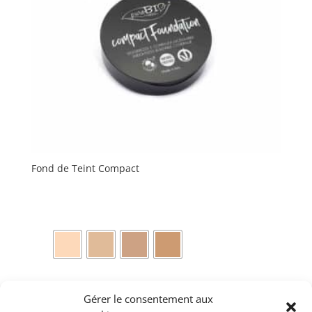
Drop
être
choisies
sur
la
page
du
produit
Fond de Teint Compact
quantité
Ce
Gérer le consentement aux
de
produit