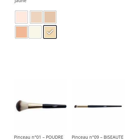
jaune
Ce
produit
a
plusieurs
variations.
Les
options
peuvent
être
Pinceau n°01 – POUDRE
Pinceau n°09 – BISEAUTE