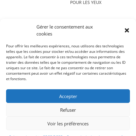
POUR LES YEUX
choisies
sur
la
Gérer le consentement aux
page
cookies
du
produit
Pour offrir les meilleures expériences, nous utilisons des technologies
telles que les cookies pour stocker et/ou accéder aux informations des
appareils. Le fait de consentir à ces technologies nous permettra de
Points de vente
–
Contacts
–
Mentions légales
–
INCI
traiter des données telles que le comportement de navigation ou les ID
Mode d’emploi
–
Actualités
uniques sur ce site. Le fait de ne pas consentir ou de retirer son
consentement peut avoir un effet négatif sur certaines caractéristiques
Nos marques :
Domea
–
Skin Proof
et fonctions.
DEVENEZ REVENDEUR PUROBIO COSMETICS
Accepter
DISTRIBUTEUR EXCLUSIF FRANCE : ALMABIO DISTRIBUTION
1988 Route de L’Almanarre – 83400 HYERES
Refuser
©
2020 Purobio cosmetics
Voir les préférences
Communication