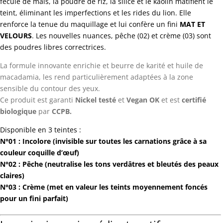
fécule de maïs, la poudre de riz, la silice et le kaolin matifient le
teint, éliminant les imperfections et les rides du lion. Elle
renforce la tenue du maquillage et lui confère un fini
MAT ET
VELOURS
. Les nouvelles nuances, pêche (02) et crème (03) sont
des poudres libres correctrices.
La formule innovante enrichie et beurre de karité et huile de
macadamia, les rend particulièrement adaptées à la zone
sensible du contour des yeux.
Ce produit est garanti
Nickel testé
et
Vegan OK
et est
certifié
biologique
par
CCPB.
Disponible en 3 teintes :
N°01 : Incolore (invisible sur toutes les carnations
grâce à sa
couleur coquille d’œuf)
N°02 : Pêche (neutralise les tons verdâtres et bleutés des peaux
claires)
N°03 :
Crème (met en valeur les teints moyennement foncés
pour un fini parfait)