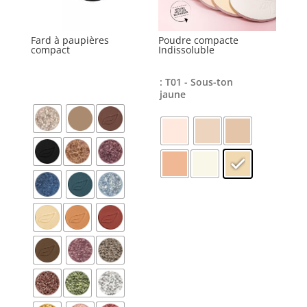
Fard à paupières
Poudre compacte
compact
Indissoluble
: T01 - Sous-ton
jaune
Ce
produit
a
plusieurs