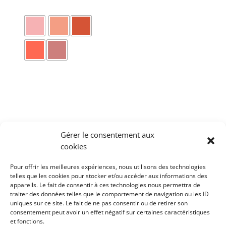
la
page
du
produit
Ce
produit
Gérer le consentement aux
a
cookies
plusieurs
variations.
Pour offrir les meilleures expériences, nous utilisons des technologies
telles que les cookies pour stocker et/ou accéder aux informations des
Les
appareils. Le fait de consentir à ces technologies nous permettra de
Points de vente
–
Contacts
–
Mentions légales
–
INCI
options
traiter des données telles que le comportement de navigation ou les ID
Mode d’emploi
–
Actualités
uniques sur ce site. Le fait de ne pas consentir ou de retirer son
peuvent
consentement peut avoir un effet négatif sur certaines caractéristiques
être
Nos marques :
Domea
–
Skin Proof
et fonctions.